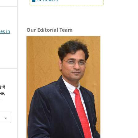
Our Editorial Team
es in
 में
RAE
,
: