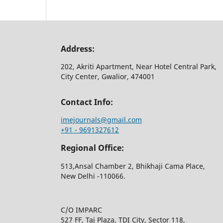
Address:
202, Akriti Apartment, Near Hotel Central Park,
City Center, Gwalior, 474001
Contact Info:
imejournals@gmail.com
+91 - 9691327612
Regional Office:
513,Ansal Chamber 2, Bhikhaji Cama Place,
New Delhi -110066.
C/O IMPARC
527 FF, Taj Plaza, TDI City, Sector 118,