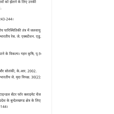
भावों को झेलने के लिए उनकी
.
 243-244।
ारिस्थितिकी तंत्र में जलवायु
ारतीय रेस. जे. एक्सटेंशन. एडु.
ाने के विकल्प। गहन कृषि, पृ.9-
. और सोलंकी, के.आर. 2002.
षण। भारतीय जे. मृदा विपक्ष. 30(2):
इन्डल सेंटर फॉर क्लाइमेट चेंज
ेश के बुन्देलखण्ड क्षेत्र के लिए
पी144।