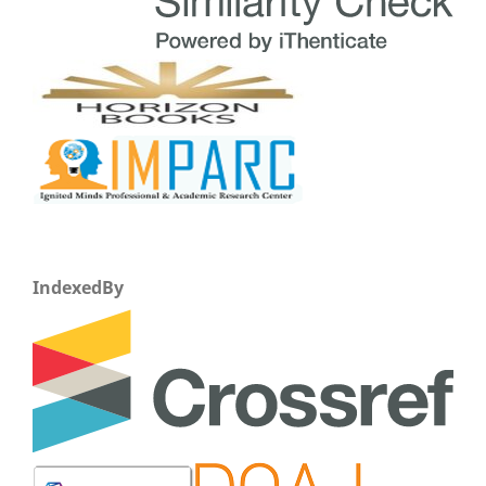
IndexedBy