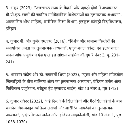
3. अंकुर (2023), “उत्तराखंड राज्य के मैदानी और पहाड़ी क्षेत्रों में अध्ययनरत
बी.पी.एड. छात्रों की चयनित मनोवैज्ञानिक विशेषताओं का तुलनात्मक अध्ययन“,
अप्रकाशित शोध साहित्य, शारीरिक शिक्षा विभाग, गुरुकुल कांगड़ी विश्वविधालय,
हरिद्वार।
4. कुमार पी. और गुर्जर एम.एस. (2016), “विशेष और सामान्य किशोरों की
समायोजन क्षमता पर तुलनात्मक अध्ययन”, एजुकेशनल क्वेस्टः एन इंटरनेशनल
जर्नल ऑफ एजुकेशन एंड एप्लाइड सोशल साइंसेज वॉल्यूम 7 नंबर 3, पृ. 231-
241।
5. भावसार संदीप और डॉ. चकबर्ती शिप्रा (2023), “पुरुष और महिला सॉफ्टबॉल
खिलाड़ियों के बीच व्यक्तित्व अंतर का तुलनात्मक अध्ययन“, इंडियन जर्नल ऑफ
फिजिकल एजुकेशन, स्पोट्र्स एंड एप्लाइड साइंस, खंड 13 नंबर 3, पृष्ठ 1-12।
6. कुमार रविंदर (2022), “नई दिल्ली के खिलाड़ियों और गैर-खिलाड़ियों के बीच
चयनित बिग-फाइव व्यक्तित्व लक्षणों और शारीरिक मापदंडों का तुलनात्मक
अध्ययन“, द इंटरनेशनल जर्नल ऑफ इंडियन साइकोलॉजी, खंड 10 अंक 1, पृष्ठ
1058-1070।