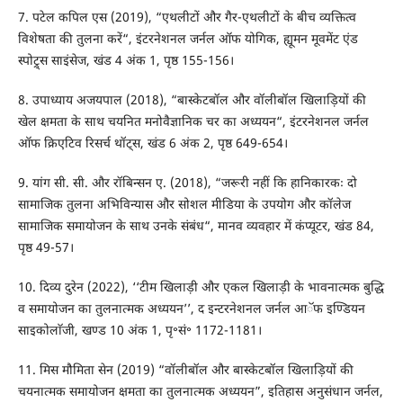
7. पटेल कपिल एस (2019), “एथलीटों और गैर-एथलीटों के बीच व्यक्तित्व
विशेषता की तुलना करें“, इंटरनेशनल जर्नल ऑफ योगिक, ह्यूमन मूवमेंट एंड
स्पोट्र्स साइंसेज, खंड 4 अंक 1, पृष्ठ 155-156।
8. उपाध्याय अजयपाल (2018), “बास्केटबॉल और वॉलीबॉल खिलाड़ियों की
खेल क्षमता के साथ चयनित मनोवैज्ञानिक चर का अध्ययन“, इंटरनेशनल जर्नल
ऑफ क्रिएटिव रिसर्च थॉट्स, खंड 6 अंक 2, पृष्ठ 649-654।
9. यांग सी. सी. और रॉबिन्सन ए. (2018), “जरूरी नहीं कि हानिकारकः दो
सामाजिक तुलना अभिविन्यास और सोशल मीडिया के उपयोग और कॉलेज
सामाजिक समायोजन के साथ उनके संबंध“, मानव व्यवहार में कंप्यूटर, खंड 84,
पृष्ठ 49-57।
10. दिव्य दुरेन (2022), ‘‘टीम खिलाड़ी और एकल खिलाड़ी के भावनात्मक बुद्धि
व समायोजन का तुलनात्मक अध्ययन’’, द इन्टरनेशनल जर्नल आॅफ इण्डियन
साइकोलाॅजी, खण्ड 10 अंक 1, पृ॰सं॰ 1172-1181।
11. मिस मौमिता सेन (2019) “वॉलीबॉल और बास्केटबॉल खिलाड़ियों की
चयनात्मक समायोजन क्षमता का तुलनात्मक अध्ययन”, इतिहास अनुसंधान जर्नल,